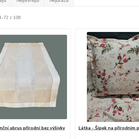
jší
Nejlevnější
Nejdražší
1-72 z 108
nční ubrus přírodní bez výšivky
Látka - Šípek na přírodním 