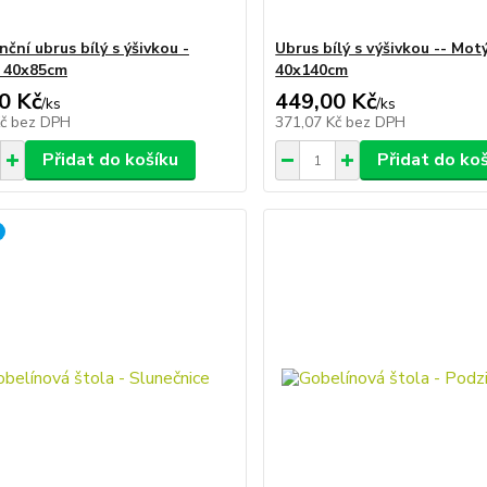
ční ubrus bílý s ýšivkou -
Ubrus bílý s výšivkou -- Motý
- 40x85cm
40x140cm
0 Kč
449,00 Kč
/
ks
/
ks
Kč
bez DPH
371,07 Kč
bez DPH
Přidat do košíku
Přidat do ko