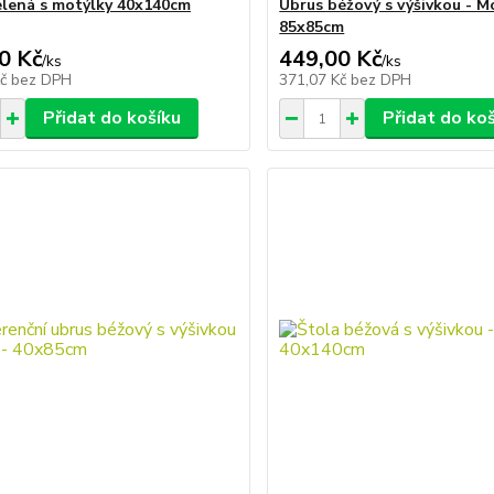
elená s motýlky 40x140cm
Ubrus béžový s výšivkou - Mo
85x85cm
0 Kč
449,00 Kč
/
ks
/
ks
Kč
bez DPH
371,07 Kč
bez DPH
Přidat do košíku
Přidat do ko