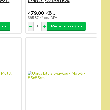
týli -
Ubrus - Šípky 135x135cm
479,00 Kč
/
ks
395,87 Kč
bez DPH
šíku
Přidat do košíku