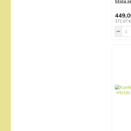
Štola z
449,0
371,07 