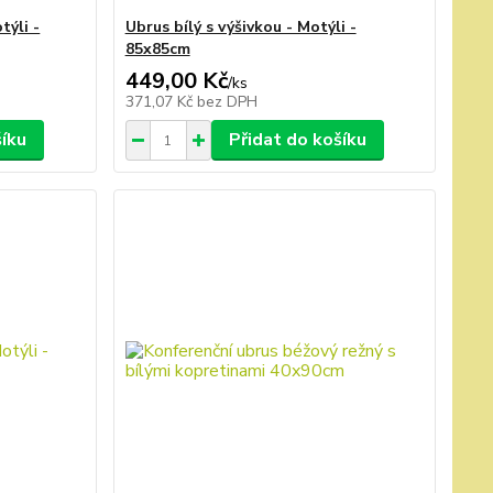
týli -
Ubrus bílý s výšivkou - Motýli -
85x85cm
449,00 Kč
/
ks
371,07 Kč
bez DPH
šíku
Přidat do košíku