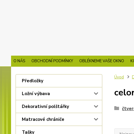
O NÁS
OBCHODNÍ PODMÍNKY
OBLÉKNEME VAŠE OKNO
K
Úvod
D
Předložky
celo
Ložní výbava
Dekorativní polštářky
čtver
Matracové chrániče
Tašky