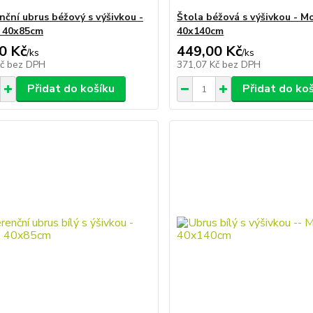
nční ubrus béžový s výšivkou -
Štola béžová s výšivkou - Mo
- 40x85cm
40x140cm
0 Kč
449,00 Kč
/
ks
/
ks
Kč
bez DPH
371,07 Kč
bez DPH
Přidat do košíku
Přidat do ko