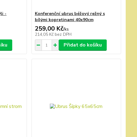
li -
Konferenční ubrus béžový režný s
bílými kopretinami 40x90cm
259,00 Kč
/
ks
214,05 Kč
bez DPH
šíku
Přidat do košíku