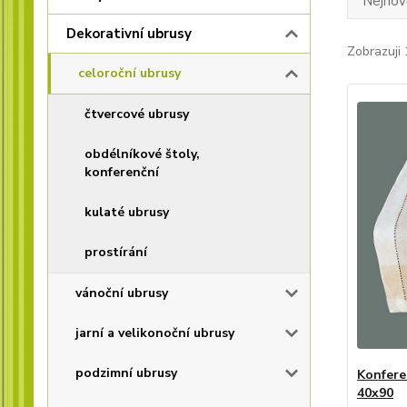
Nejnově
Dekorativní ubrusy
Zobrazuji 
celoroční ubrusy
čtvercové ubrusy
obdélníkové štoly,
konferenční
kulaté ubrusy
prostírání
vánoční ubrusy
jarní a velikonoční ubrusy
podzimní ubrusy
Konfere
40x90