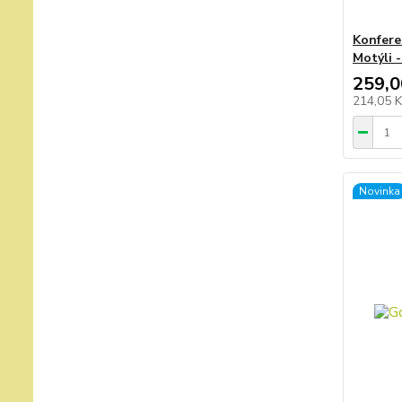
Konferen
Motýli 
259,0
214,05 
Novinka