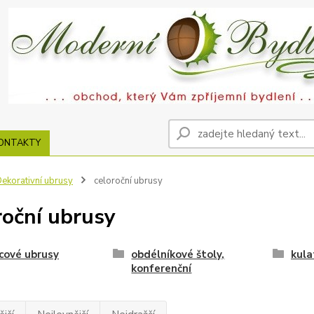
ONTAKTY
ekorativní ubrusy
celoroční ubrusy
roční ubrusy
cové ubrusy
obdélníkové štoly,
kula
konferenční