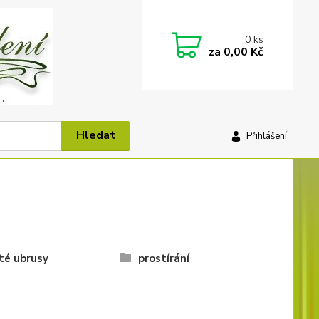
0
ks
za
0,00 Kč
Hledat
Přihlášení
té ubrusy
prostírání