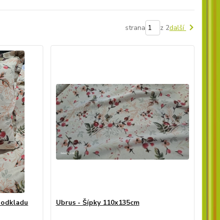
strana
z 2
další
podkladu
Ubrus - Šípky 110x135cm