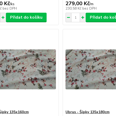
0 Kč
279,00 Kč
/
ks
/
m
Kč
bez DPH
230,58 Kč
bez DPH
Přidat do košíku
Přidat do ko
Šípky 135x160cm
Ubrus - Šípky 135x180cm