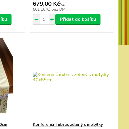
679,00 Kč
/
ks
561,16 Kč
bez DPH
šíku
Přidat do košíku
40cm
Konferenční ubrus zelený s motýlky