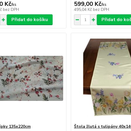
0 Kč
599,00 Kč
/
ks
/
ks
Kč
bez DPH
495,04 Kč
bez DPH
Přidat do košíku
Přidat do ko
ípky 135x220cm
Štola žlutá s tulipány 40x1