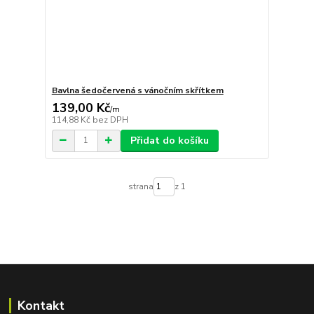
Bavlna šedočervená s vánočním skřítkem
139,00 Kč
/
m
114,88 Kč
bez DPH
Přidat do košíku
strana
z 1
Kontakt