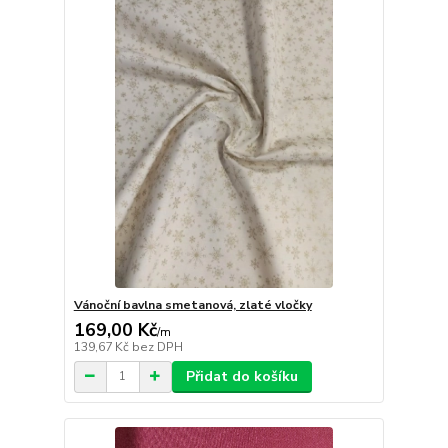
Vánoční bavlna smetanová, zlaté vločky
169,00 Kč
/
m
139,67 Kč
bez DPH
Přidat do košíku