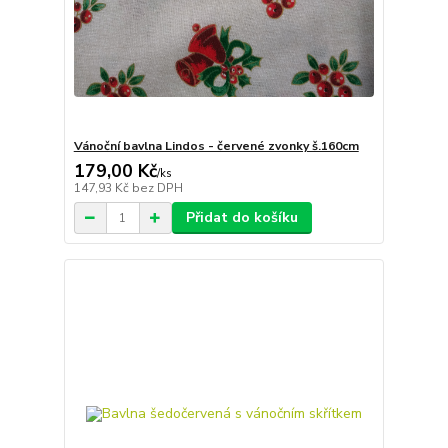
Vánoční bavlna Lindos - červené zvonky š.160cm
179,00 Kč
/
ks
147,93 Kč
bez DPH
Přidat do košíku