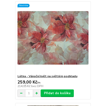
Novinka
Látka - Vánoční květ na světlém podkladu
259,00 Kč
/
m
214,05 Kč
bez DPH
Přidat do košíku