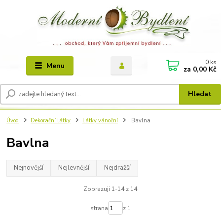
0
ks
Menu
za
0,00 Kč
Hledat
Úvod
Dekorační látky
Látky vánoční
Bavlna
Bavlna
Nejnovější
Nejlevnější
Nejdražší
Zobrazuji 1-14 z 14
strana
z 1