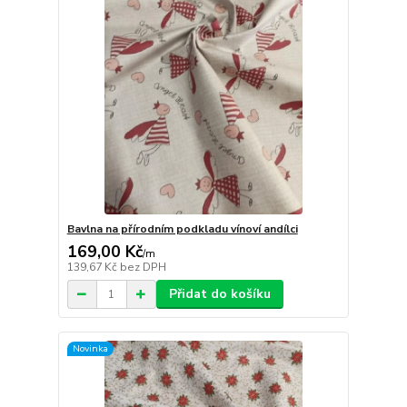
Bavlna na přírodním podkladu vínoví andílci
169,00 Kč
/
m
139,67 Kč
bez DPH
Přidat do košíku
Novinka