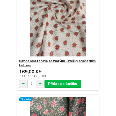
Bavlna smetanová se zlatými lístečky a vánočním
květem
169,00 Kč
/
m
139,67 Kč
bez DPH
Přidat do košíku
Novinka