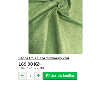
Bavlna tm. zelená mramorový vzor
169,00 Kč
/
m
139,67 Kč
bez DPH
Přidat do košíku