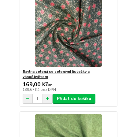
Bavlna zelená se zelenými lístečky a
vánoč.květem
169,00 Kč
/
m
139,67 Kč
bez DPH
Přidat do košíku