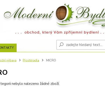
ONTAKTY
ožní výbava
Prostěradla
MICRO
RO
tegorii nebylo nalezeno žádné zboží.