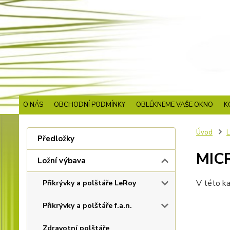
O NÁS
OBCHODNÍ PODMÍNKY
OBLÉKNEME VAŠE OKNO
K
Úvod
L
Předložky
MIC
Ložní výbava
V této ka
Přikrývky a polštáře LeRoy
Přikrývky a polštáře f.a.n.
Zdravotní polštáře