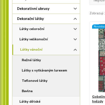
Nejnově
Dekorativní ubrusy
Zobrazuji 
Dekorační látky
Novinka
Látky celoroční
Látky velikonoční
Látky vánoční
Režné látky
Látky s vytkávaným lurexem
Teflonové látky
Bavlna
Gobelíno
hvězdy
Látky dětské