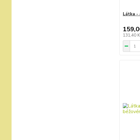
Látka -
159,0
131,40 