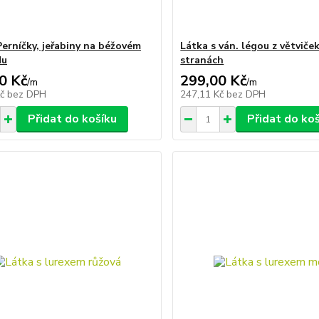
Perníčky, jeřabiny na béžovém
Látka s ván. légou z větviče
du
stranách
0 Kč
299,00 Kč
/
m
/
m
Kč
bez DPH
247,11 Kč
bez DPH
Přidat do košíku
Přidat do ko