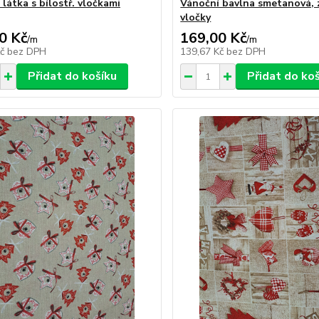
 látka s bílostř. vločkami
Vánoční bavlna smetanová, 
vločky
0 Kč
169,00 Kč
/
m
/
m
Kč
bez DPH
139,67 Kč
bez DPH
Přidat do košíku
Přidat do ko