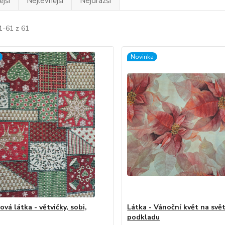
jší
Nejlevnější
Nejdražší
1-61 z 61
Novinka
vá látka - větvičky, sobi,
Látka - Vánoční květ na svě
podkladu