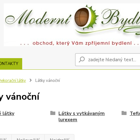
ONTAKTY
ekorační látky
Látky vánoční
y vánoční
 látky
Látky s vytkávaným
Tefl
lurexem