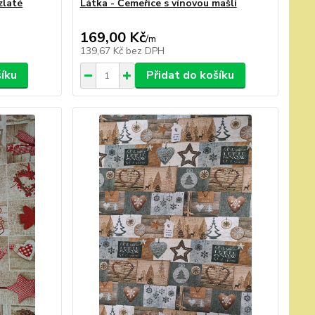
zlaté
Látka - Čemeřice s vínovou mašlí
169,00 Kč
/
m
139,67 Kč
bez DPH
šíku
Přidat do košíku