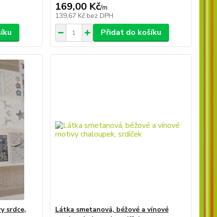
169,00 Kč
/
m
139,67 Kč
bez DPH
šíku
Přidat do košíku
y srdce,
Látka smetanová, béžové a vínové