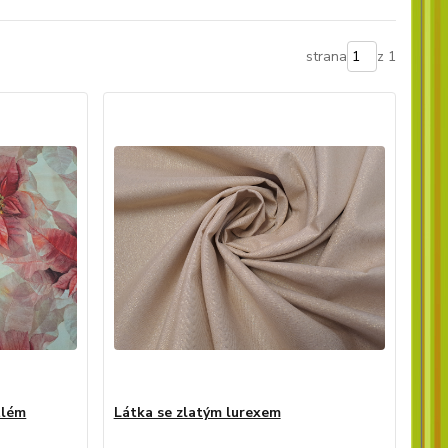
strana
z 1
tlém
Látka se zlatým lurexem