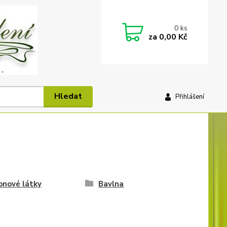
0
ks
za
0,00 Kč
Hledat
Přihlášení
onové látky
Bavlna