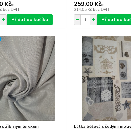
0 Kč
259,00 Kč
/
m
/
m
Kč
bez DPH
214,05 Kč
bez DPH
Přidat do košíku
Přidat do ko
e stříbrným lurexem
Látka béžová s šedými motiv