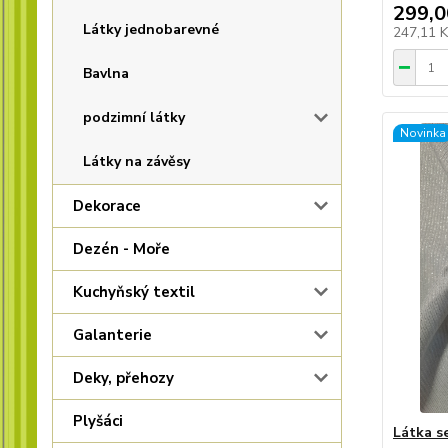
299,0
Látky jednobarevné
247,11 
Bavlna
podzimní látky
Novinka
Látky na závěsy
Dekorace
Dezén - Moře
Kuchyňský textil
Galanterie
Deky, přehozy
Plyšáci
Látka s