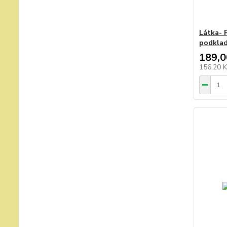
Látka- 
podkla
189,0
156,20 