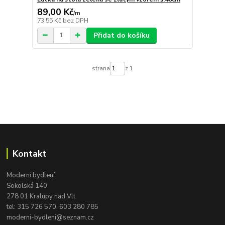
89,00 Kč
/
m
73,55 Kč
bez DPH
Přidat do košíku
strana
z 1
Kontakt
Moderní bydlení
Sokolská 140
278 01 Kralupy nad Vlt.
tel:
315 726 570, 603 280 785
moderni-bydleni@seznam.cz