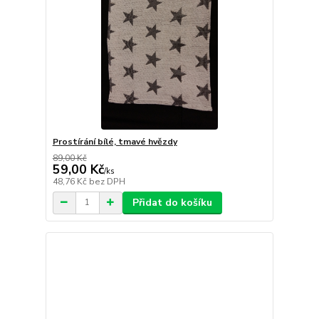
Prostírání bílé, tmavé hvězdy
89,00 Kč
59,00 Kč
/
ks
48,76 Kč
bez DPH
Přidat do košíku