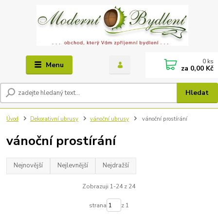
0
ks
Menu
za
0,00 Kč
Hledat
Úvod
Dekorativní ubrusy
vánoční ubrusy
vánoční prostírání
vánoční prostírání
Nejnovější
Nejlevnější
Nejdražší
Zobrazuji 1-24 z 24
strana
z 1