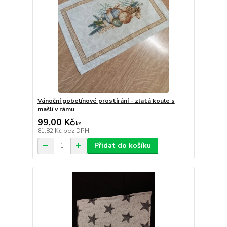
Vánoční gobelínové prostírání - zlatá koule s
mašlí v rámu
99,00 Kč
/
ks
81,82 Kč
bez DPH
Přidat do košíku