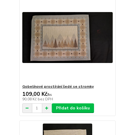
Gobelínové prostírání šedé se stromky
109,00 Kč
/
ks
90,08 Kč
bez DPH
Přidat do košíku