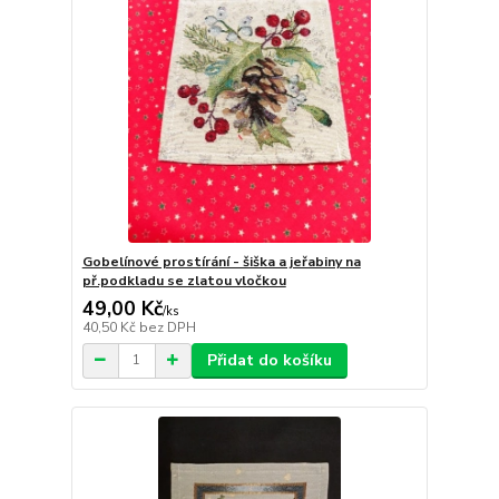
Gobelínové prostírání - šiška a jeřabiny na
př.podkladu se zlatou vločkou
49,00 Kč
/
ks
40,50 Kč
bez DPH
Přidat do košíku