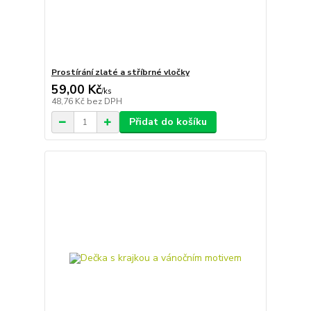
Prostírání zlaté a stříbrné vločky
59,00 Kč
/
ks
48,76 Kč
bez DPH
Přidat do košíku