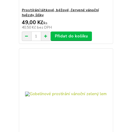
Prostírání látkové, béžové, červené vánoční
hvězdy, šišky
49,00 Kč
/
ks
40,50 Kč
bez DPH
Přidat do košíku