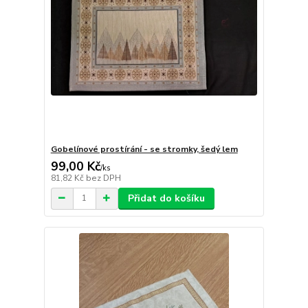
Gobelínové prostírání - se stromky, šedý lem
99,00 Kč
/
ks
81,82 Kč
bez DPH
Přidat do košíku