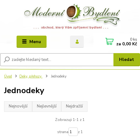
0
ks
Menu
za
0,00 Kč
Hledat
Úvod
Deky, přehozy
Jednodeky
Jednodeky
Nejnovější
Nejlevnější
Nejdražší
Zobrazuji 1-1 z 1
strana
z 1