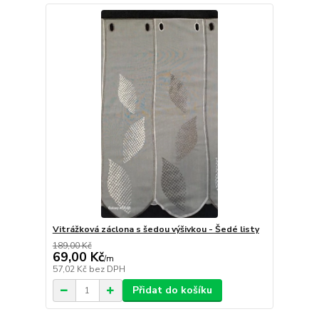
Vitrážková záclona s šedou výšivkou - Šedé listy
189,00 Kč
69,00 Kč
/
m
57,02 Kč
bez DPH
Přidat do košíku