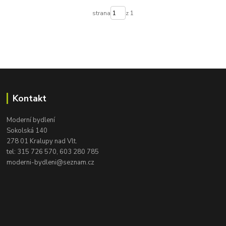
strana
z 1
Kontakt
Moderní bydlení
Sokolská 140
278 01 Kralupy nad Vlt.
tel:
315 726 570, 603 280 785
moderni-bydleni@seznam.cz