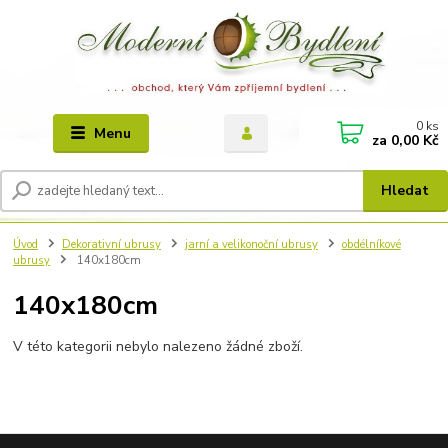
0
ks
Menu
za
0,00 Kč
Hledat
Úvod
Dekorativní ubrusy
jarní a velikonoční ubrusy
obdélníkové
ubrusy
140x180cm
140x180cm
V této kategorii nebylo nalezeno žádné zboží.