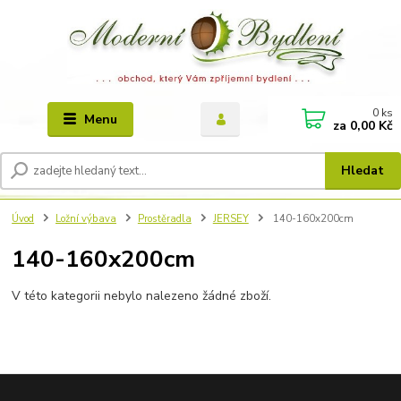
0
ks
Menu
za
0,00 Kč
Hledat
Úvod
Ložní výbava
Prostěradla
JERSEY
140-160x200cm
140-160x200cm
V této kategorii nebylo nalezeno žádné zboží.