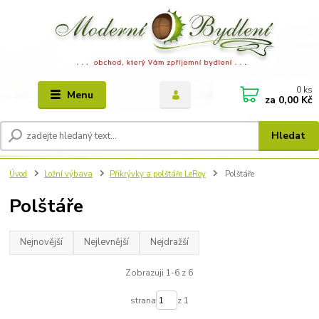
0
ks
Menu
za
0,00 Kč
Hledat
Úvod
Ložní výbava
Přikrývky a polštáře LeRoy
Polštáře
Polštáře
Nejnovější
Nejlevnější
Nejdražší
Zobrazuji 1-6 z 6
strana
z 1