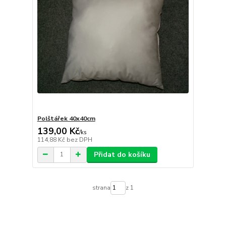
Polštářek 40x40cm
139,00 Kč
/
ks
114,88 Kč
bez DPH
Přidat do košíku
strana
z 1