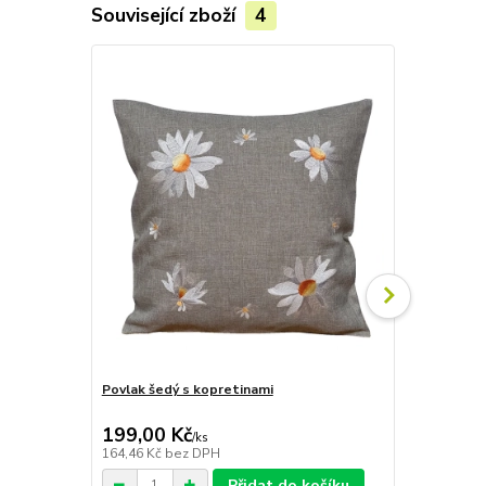
Související zboží
4
Povlak šedý s kopretinami
Štola šedá 
199,00 Kč
359,00 K
/
ks
164,46 Kč
bez DPH
296,69 Kč
be
Přidat do košíku