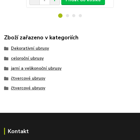
Zboží zařazeno v kategoriích
Dekorativní ubrusy
celoroční ubrusy
jarní a velikonoční ubrusy
čtvercové ubrusy
čtvercové ubrusy
Kontakt