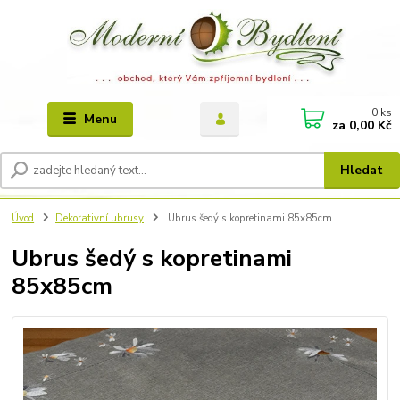
0
ks
Menu
za
0,00 Kč
Hledat
Úvod
Dekorativní ubrusy
Ubrus šedý s kopretinami 85x85cm
Ubrus šedý s kopretinami
85x85cm