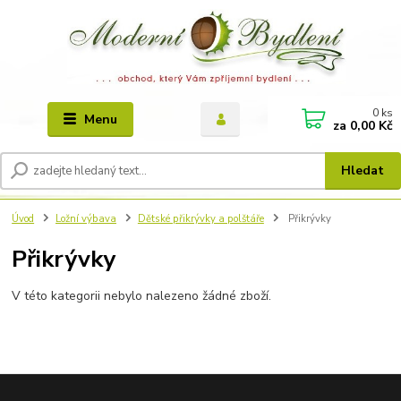
0
ks
Menu
za
0,00 Kč
Hledat
Úvod
Ložní výbava
Dětské přikrývky a polštáře
Přikrývky
Přikrývky
V této kategorii nebylo nalezeno žádné zboží.